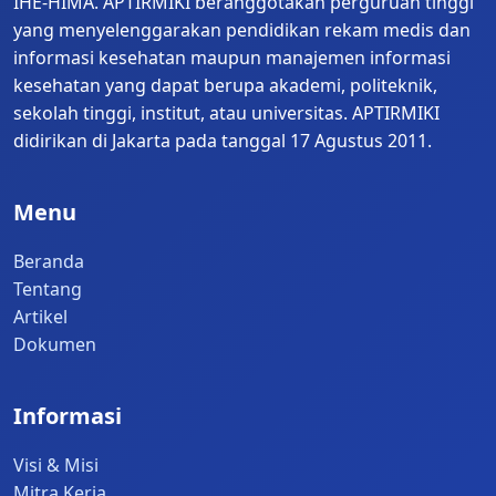
IHE-HIMA. APTIRMIKI beranggotakan perguruan tinggi
yang menyelenggarakan pendidikan rekam medis dan
Ku Ikhlaskan Pengabdian
informasi kesehatan maupun manajemen informasi
kesehatan yang dapat berupa akademi, politeknik,
Demi insan yang berbudi luhur
sekolah tinggi, institut, atau universitas. APTIRMIKI
didirikan di Jakarta pada tanggal 17 Agustus 2011.
Engkau laksana sang surya membuka 
cakrawala
Menu
Engkau bak lentera dalam kegelapan
Beranda
Kami datang dari suku beragam
Tentang
Artikel
Kami bersatu dalam perbedaan
Dokumen
Saling menguatkan dalam koridor 
pendidikan
Informasi
Visi & Misi
Mitra Kerja