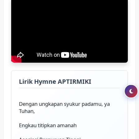
mandiri
Mari wujudkan insan cerdas berbudi luhur
Mari ciptakan kualitas informasi 
kesehatan
Untuk kebangkitan bangsa, APTIRMIKI 
jaya

Lirik Hymne APTIRMIKI
Dengan ungkapan syukur padamu, ya 
Tuhan, 
Engkau titipkan amanah