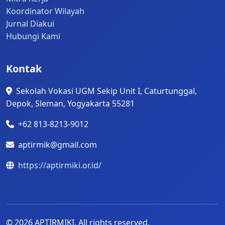
Peluh dan lelahmu takkan terasa
Koordinator Wilayah
Jurnal Diakui
Meski hari trus berganti bersama melihat
Hubungi Kami
Kejayaan APTIRMIKI

Kontak
Sekolah Vokasi UGM Sekip Unit I, Caturtunggal,
Depok, Sleman, Yogyakarta 55281
+62 813-8213-9012
aptirmik@gmail.com
https://aptirmiki.or.id/
© 2026 APTIRMIKI. All rights reserved.