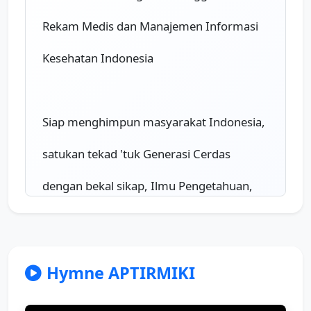
Rekam Medis dan Manajemen Informasi
Kesehatan Indonesia
Siap menghimpun masyarakat Indonesia,
satukan tekad 'tuk Generasi Cerdas
dengan bekal sikap, Ilmu Pengetahuan, 
dan Keterampilan
Mari berkarya dan maju bersama
Hymne APTIRMIKI
Mari wujudkan generasi sehat dan 