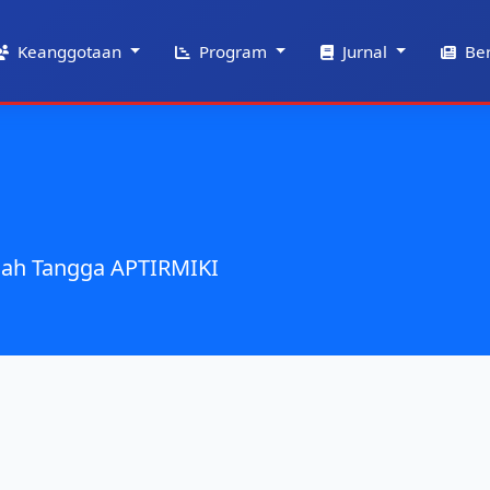
Keanggotaan
Program
Jurnal
Ber
ah Tangga APTIRMIKI