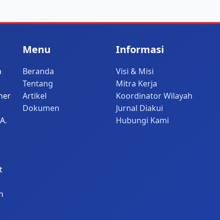
Menu
Informasi
n
Beranda
Visi & Misi
Tentang
Mitra Kerja
her
Artikel
Koordinator Wilayah
Dokumen
Jurnal Diakui
A.
Hubungi Kami
i
t
n