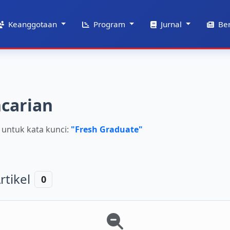
Keanggotaan
Program
Jurnal
Ber
ncarian
 untuk kata kunci:
"Fresh Graduate"
rtikel
0